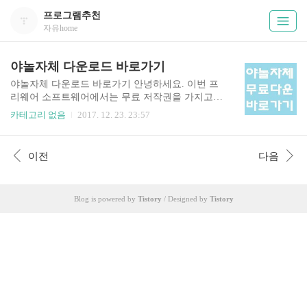
프로그램추천
자유home
야놀자체 다운로드 바로가기
야놀자체 다운로드 바로가기 안녕하세요. 이번 프
리웨어 소프트웨어에서는 무료 저작권을 가지고
있는 폰트인 야놀자체 다운로드에 대해 안내해드
카테고리 없음
2017. 12. 23. 23:57
리도록 하겠습니다. 야놀자는 여행관련 사업을 하
는 업체인데요. 15년 한글날 기념으로 해당 사이트
와 어플에서 사용하는 폰트인 야놀자체를 무료공
이전
다음
개하여 다운로드할 수 있게 하였습니다. 해당 폰트
는 손글씨체로써 싸인펜으로 쓴 글씨를 모티브로
제작되었다고 하는데요. 동글동글하면서도 가독성
Blog is powered by
Tistory
/ Designed by
Tistory
이 매우 뛰어난 폰트입니다. 해당 폰트의 다운로드
는 윈도우 용과 맥용이 지원되구 있구요. 저작권에
상관없이 자유롭게 이용가능하여 기업사용자도 자
유롭게 수정하여 이용할 수 있습니다. 구성으로는
볼드체와 레귤러체가 제공되며 한글과 영문 그리
고 특수문자도 해당 폰트로 작성이 된다고 하네요.
설치방법으..