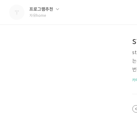
프로그램추천
자유home
s
는
번
램
카
코
c
의
각
로
음