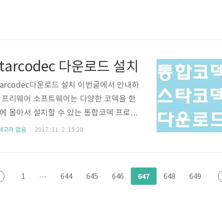
starcodec 다운로드 설치
tarcodec다운로드 설치 이번글에서 안내하
 프리웨어 소프트웨어는 다양한 코덱을 한
에 몰아서 설치할 수 있는 통합코덱 프로그
인데요. 해당 프로그램은 곰플레이어 통합
테고리 없음
2017. 11. 2. 15:20
덱으로 많이 알려진 '스타코덱(StarCode
)'입니다. 이 프로그램은 마치 마인크래프트
 통합모드처럼 동영상, 음악 재생에 필요한
647
1
···
644
645
646
648
649
종 코덱들을 간편하게 설치하기 위한 도구
 활용됩니다. mkv나 avi, mp3 등의 영상과
악파일이 소리가 안나거나 영상 재생시 오