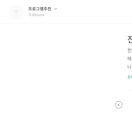
프로그램추천
자유home
전
에
니
지
홈
구
요
를
로
최
확